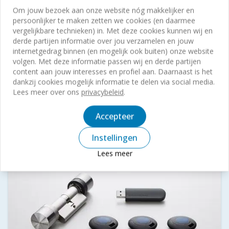
Om jouw bezoek aan onze website nóg makkelijker en
persoonlijker te maken zetten we cookies (en daarmee
vergelijkbare technieken) in. Met deze cookies kunnen wij en
derde partijen informatie over jou verzamelen en jouw
internetgedrag binnen (en mogelijk ook buiten) onze website
Voskamp Beveiligingstechniek
volgen. Met deze informatie passen wij en derde partijen
content aan jouw interesses en profiel aan. Daarnaast is het
aanwezig op Vakbeurs Facilitair &
dankzij cookies mogelijk informatie te delen via social media.
Gebouwbeheer 2026
Lees meer over ons
privacybeleid
.
Meer lezen
Accepteer
Instellingen
Lees meer