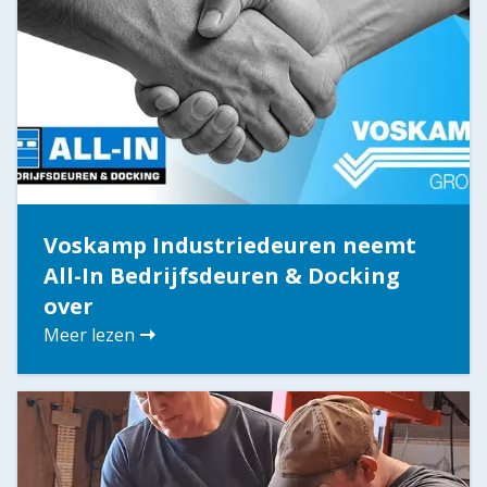
Voskamp Industriedeuren neemt
All-In Bedrijfsdeuren & Docking
over
Meer lezen