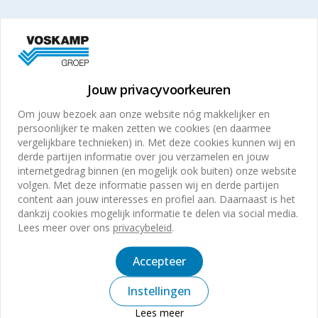
Jouw privacyvoorkeuren
Om jouw bezoek aan onze website nóg makkelijker en
persoonlijker te maken zetten we cookies (en daarmee
vergelijkbare technieken) in. Met deze cookies kunnen wij en
derde partijen informatie over jou verzamelen en jouw
internetgedrag binnen (en mogelijk ook buiten) onze website
volgen. Met deze informatie passen wij en derde partijen
content aan jouw interesses en profiel aan. Daarnaast is het
dankzij cookies mogelijk informatie te delen via social media.
Lees meer over ons
privacybeleid
.
Waarom is onze keuze voor
circulair aluminium meer
Accepteer
dan logisch?
Het recyclen van aluminium verbruikt tot 95% minder
Instellingen
energie dan de productie van nieuw aluminium. Dit
Lees meer