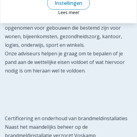
Wanneer is een brandmeldinstallatie verplicht?
Instellingen
Brandveiligheidseisen zijn opgenomen in het
Lees meer
Bouwbesluit. In bijlage 1 van dit besluit zijn de eisen
opgenomen voor gebouwen die bestemd zijn voor
wonen, bijeenkomsten,
gezondheidszorg
, kantoor,
logies,
onderwijs
, sport en winkels.
Onze adviseurs helpen je graag om te bepalen of je
pand aan de wettelijke eisen voldoet of wat hiervoor
nodig is om hieraan wel te voldoen.
Certificering en onderhoud van brandmeldinstallaties
Naast het maandelijks beheer op de
brandmeldinstallatie verzorgt Voskamp