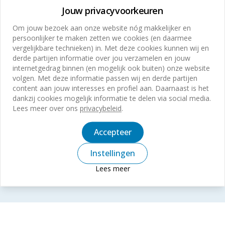
Jouw privacyvoorkeuren
Zoek je plezier in je werk met fijne collega’s die voor je
klaarstaan?
Om jouw bezoek aan onze website nóg makkelijker en
persoonlijker te maken zetten we cookies (en daarmee
Heb je zin om aan mooie hightech
vergelijkbare technieken) in. Met deze cookies kunnen wij en
beveiligingsinstallaties te werken bij aansprekende
derde partijen informatie over jou verzamelen en jouw
klanten?
internetgedrag binnen (en mogelijk ook buiten) onze website
volgen. Met deze informatie passen wij en derde partijen
Wil je, samen met je team, excellente service verlenen
content aan jouw interesses en profiel aan. Daarnaast is het
bij klanten in verschillende branches?
dankzij cookies mogelijk informatie te delen via social media.
Lees meer over ons
privacybeleid
.
Ben je een technisch, commercieel of organisatorisch
talent met gedegen beveiligingskennis?
Accepteer
Dan hebben we een match!
Instellingen
Bekijk onze vacatures
Lees meer