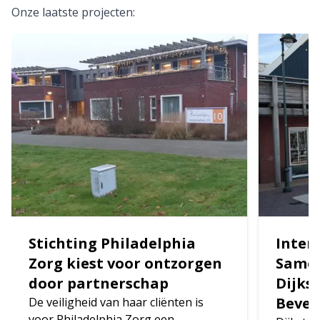
Onze laatste projecten:
Stichting Philadelphia
Inter
Zorg kiest voor ontzorgen
Samen
door partnerschap
Dijks
Bevei
De veiligheid van haar cliënten is
voor Philadelphia Zorg een