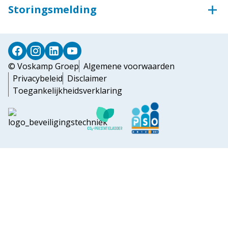
Klantportaal Syntess
Storingsmelding
Toegangstechniek
Teamviewer
Storingsmelding
Industriedeuren
Deursystemen
© Voskamp Groep
Algemene voorwaarden
Privacybeleid
Disclaimer
Toegankelijkheidsverklaring