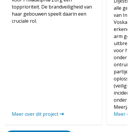
Dijkstra
topprioriteit. De brandveiligheid van
alle ge
haar gebouwen speelt daarin een
van Inte
cruciale rol.
Voskamp
erkend b
arm gen
uitbrei
voor het
onderho
ontruimi
partije
oplosse
(veiligh
incident
onderho
Meerjar
Meer over dit project
Meer ove