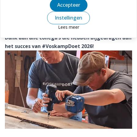
momenten waarin verbinding, aandacht en
Accepteer
samenwerking centraal stonden.
Instellingen
We kijken terug op een geslaagde dag vol
Lees meer
betrokkenheid, inzet en mooie herinneringen.
Dank aan alle collega’s die hebben bijgedragen aan
het succes van #VoskampDoet 2026!