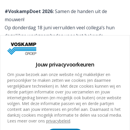
#VoskampDoet 2026:
Samen de handen uit de
mouwen!
Op donderdag 18 juni verruilden veel collega’s hun
dagelijkse werkzaamheden voor het bekende
#VoskampDoet-shirt. Samen met Stichting Present
zetten zij zich in voor mensen en organisaties die wel
wat extra hulp konden gebruiken. Met #VoskampDoet
Jouw privacyvoorkeuren
geven we invulling aan onze ambitie om als bedrijf niet
Om jouw bezoek aan onze website nóg makkelijker en
alleen zakelijk, maar ook maatschappelijk van
persoonlijker te maken zetten we cookies (en daarmee
betekenis te zijn.
vergelijkbare technieken) in. Met deze cookies kunnen wij en
derde partijen informatie over jou verzamelen en jouw
Ondanks de zomerse temperaturen werd er volop
internetgedrag binnen (en mogelijk ook buiten) onze website
geschuurd, geschilderd en geklust. Daarnaast
volgen. Met deze informatie passen wij en derde partijen
ontstonden er mooie ontmoetingen tijdens
content aan jouw interesses en profiel aan. Daarnaast is het
dankzij cookies mogelijk informatie te delen via social media.
wandelingen, creatieve bloemschikactiviteiten en
Lees meer over ons
privacybeleid
.
gesprekken met bewoners. Het waren waardevolle