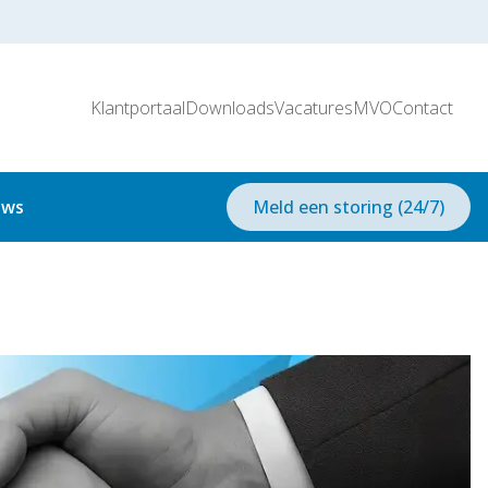
Klantportaal
Downloads
Vacatures
MVO
Contact
uws
Meld een storing (24/7)