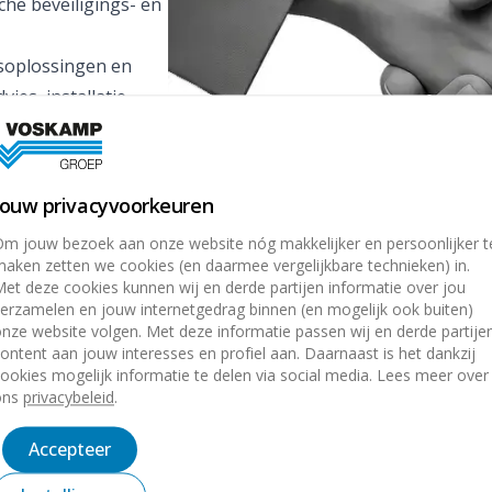
che beveiligings- en
gsoplossingen en
ies, installatie,
onder
ies en
Jouw privacyvoorkeuren
gen sluit Lockhouse
m jouw bezoek aan onze website nóg makkelijker en persoonlijker t
veiligingstechniek &
aken zetten we cookies (en daarmee vergelijkbare technieken) in.
versterking van de
et deze cookies kunnen wij en derde partijen informatie over jou
erzamelen en jouw internetgedrag binnen (en mogelijk ook buiten)
 en een verdieping
nze website volgen. Met deze informatie passen wij en derde partije
ontent aan jouw interesses en profiel aan. Daarnaast is het dankzij
t en zien in deze
ookies mogelijk informatie te delen via social media. Lees meer over
ons
privacybeleid
.
keling.
 Voskamp Groep. Wij
Accepteer
tige samenwerking.”