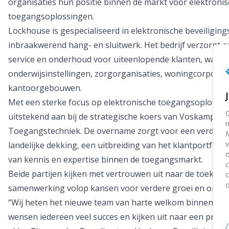
organisaties hun positie binnen de markt voor elektronis
toegangsoplossingen.
Lockhouse is gespecialiseerd in elektronische beveiligin
inbraakwerend hang- en sluitwerk. Het bedrijf verzorgt adv
service en onderhoud voor uiteenlopende klanten, waar
onderwijsinstellingen, zorgorganisaties, woningcorporat
kantoorgebouwen.
Met een sterke focus op elektronische toegangsoplossin
O
uitstekend aan bij de strategische koers van Voskamp Be
m
Toegangstechniek. De overname zorgt voor een verdere 
M
v
landelijke dekking, een uitbreiding van het klantportfolio
o
van kennis en expertise binnen de toegangsmarkt.
c
Beide partijen kijken met vertrouwen uit naar de toekoms
c
samenwerking volop kansen voor verdere groei en ontwik
“Wij heten het nieuwe team van harte welkom binnen de
wensen iedereen veel succes en kijken uit naar een pret