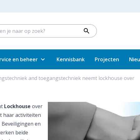
rvice en beheer
Kennisbank
Projecten
Nie
ingstechniek and toegangstechniek neemt lockhouse over
mt
Lockhouse
over
haar activiteiten
Beveiligingen en
terken beide