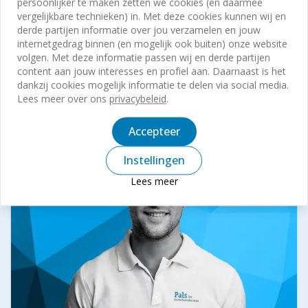
persoonlijker te maken zetten we cookies (en daarmee
voor het onderhouden, installeren en
vergelijkbare technieken) in. Met deze cookies kunnen wij en
optimaliseren van inbraakbeveiliging,
derde partijen informatie over jou verzamelen en jouw
internetgedrag binnen (en mogelijk ook buiten) onze website
camerabewaking en toegangscontrolesystemen.
volgen. Met deze informatie passen wij en derde partijen
Je werkt zelfstandig, hebt direct contact met
content aan jouw interesses en profiel aan. Daarnaast is het
klanten en draagt bij aan een veilige omgeving.
dankzij cookies mogelijk informatie te delen via social media.
Meer informatie
Lees meer over ons
privacybeleid
.
Accepteer
Instellingen
Lees meer