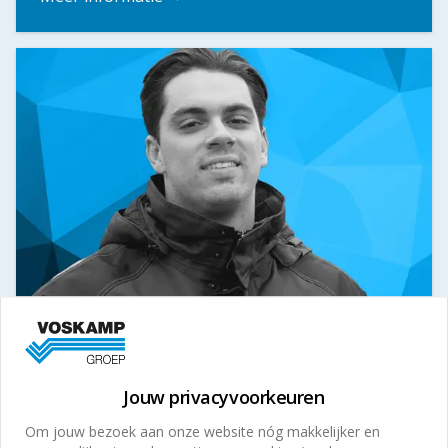
Servicemonteur Beveiliging |
Hooge Zwaluwe
Ben jij een technisch specialist met een passie
Jouw privacyvoorkeuren
voor beveiligingssystemen? Als servicemonteur
Om jouw bezoek aan onze website nóg makkelijker en
bij Installatiebureau Pals ben je verantwoordelijk