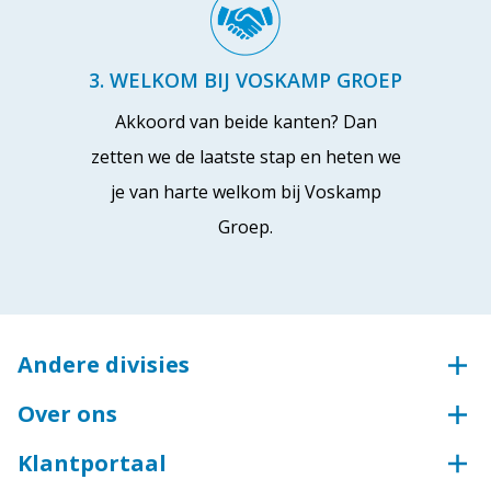
3. WELKOM BIJ VOSKAMP GROEP
Akkoord van beide kanten? Dan
zetten we de laatste stap en heten we
je van harte welkom bij Voskamp
Groep.
Andere divisies
Voskamp Groep
Over ons
Aluminium
Onze aanpak en cultuur
Groothandel voor bouw en industrie
Klantportaal
Kwaliteit en zekerheid
Groothandel voor industrie