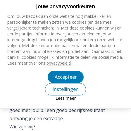
Mogelijkheid tot deelname aan het Lease a Bike-
Jouw privacyvoorkeuren
programma;
Om jouw bezoek aan onze website nóg makkelijker en
Een goede pensioenregeling via Pensioenfonds
persoonlijker te maken zetten we cookies (en daarmee
Metaal en Techniek;
vergelijkbare technieken) in. Met deze cookies kunnen wij en
derde partijen informatie over jou verzamelen en jouw
Deelname aan het opleidingsprogramma van
internetgedrag binnen (en mogelijk ook buiten) onze website
Voskamp Beveiligingstechniek, waarin je continu
volgen. Met deze informatie passen wij en derde partijen
content aan jouw interesses en profiel aan. Daarnaast is het
wordt geschoold in vakkennis, productkennis en
dankzij cookies mogelijk informatie te delen via social media.
vaardigheden;
Lees meer over ons
privacybeleid
.
De ruimte om mee te denken en mee te werken
Accepteer
aan nieuwe technische ontwikkelingen,
procesverbetering of leuke personeelsactiviteiten;
Instellingen
Gezellige teamuitjes en vrijdagmiddagborrels;
Lees meer
Gaat het goed met Voskamp, dan gaat het ook
goed met jou: bij een goed bedrijfsresultaat
ontvang je een extraatje.
Wie zijn wij?