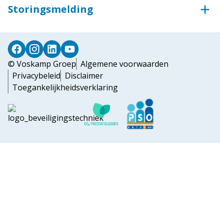
Klantportaal Syntess
Storingsmelding
Toegangstechniek
Teamviewer
Storingsmelding
Industriedeuren
Deursystemen
© Voskamp Groep
Algemene voorwaarden
Privacybeleid
Disclaimer
Toegankelijkheidsverklaring