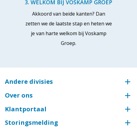
3. WELKOM BIJ VOSKAMP GROEP
Akkoord van beide kanten? Dan
zetten we de laatste stap en heten we
je van harte welkom bij Voskamp
Groep.
Andere divisies
Voskamp Groep
Over ons
Aluminium
Onze aanpak en cultuur
Groothandel voor bouw en industrie
Klantportaal
Kwaliteit en zekerheid
Groothandel voor industrie
Klantportaal Syntess
Storingsmelding
Toegangstechniek
Teamviewer
Storingsmelding
Industriedeuren