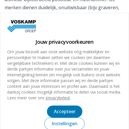
merken dienen duidelijk, onuitwisbaar (bijv graveren,
etsen of inbranden), op een in het oog springende
plaats en niet eenvoudig wegneembaar deel van het
waardevolle goed te zijn aangebracht. Maak
eventueel foto’s. Na een diefstal kan dit nuttig zijn voor
Jouw privacyvoorkeuren
herkenning en opsporing en voor het vaststellen van
Om jouw bezoek aan onze website nóg makkelijker en
de schade.
persoonlijker te maken zetten we cookies (en daarmee
vergelijkbare technieken) in. Met deze cookies kunnen wij en
Beveiligingsverlichting:
derde partijen informatie over jou verzamelen en jouw
Beveiligingsverlichting kan zeer preventief werken
internetgedrag binnen (en mogelijk ook buiten) onze website
indien de omgeving sociale controle toelaat en de
volgen. Met deze informatie passen wij en derde partijen
content aan jouw interesses en profiel aan. Daarnaast is het
inbreker inderdaad de kans loopt om gezien te worden.
dankzij cookies mogelijk informatie te delen via social media.
Het verlichtingsniveau dient, met name ter plaatse van
Lees meer over ons
privacybeleid
.
deuren, ramen en opklimmogelijkheden, ten minste
Accepteer
gelijk te zijn aan dat van de openbare verlichting.
Opbergen goederen:
Instellingen
Waardevolle goederen, die niet permanent in gebruik