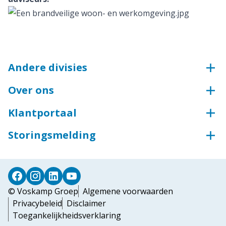
Andere divisies
Voskamp Groep
Over ons
Aluminium
Onze aanpak en cultuur
Groothandel voor bouw en industrie
Klantportaal
Kwaliteit en zekerheid
Groothandel voor industrie
Klantportaal Syntess
Storingsmelding
Toegangstechniek
Teamviewer
Storingsmelding
Industriedeuren
Deursystemen
© Voskamp Groep
Algemene voorwaarden
Privacybeleid
Disclaimer
Toegankelijkheidsverklaring