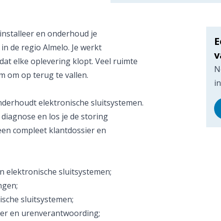
nstalleer en onderhoud je
E
 in de regio Almelo. Je werkt
v
dat elke oplevering klopt. Veel ruimte
N
m om op terug te vallen.
i
 onderhoudt elektronische sluitsystemen.
 diagnose en los je de storing
 een compleet klantdossier en
n elektronische sluitsystemen;
ngen;
sche sluitsystemen;
ier en urenverantwoording;