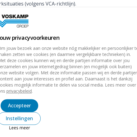
situaties (volgens VCA-richtlijn).
wkundige achtergrond;
niek of Mechatronica;
Jouw privacyvoorkeuren
m jouw bezoek aan onze website nóg makkelijker en persoonlijker t
aken zetten we cookies (en daarmee vergelijkbare technieken) in.
 dit te halen);
et deze cookies kunnen wij en derde partijen informatie over jou
digheden.
erzamelen en jouw internetgedrag binnen (en mogelijk ook buiten)
nze website volgen. Met deze informatie passen wij en derde partije
ontent aan jouw interesses en profiel aan. Daarnaast is het dankzij
 binnen een informele en
ookies mogelijk informatie te delen via social media. Lees meer over
ken en een goede werksfeer staan
ons
privacybeleid
.
ende projecten en krijgt de ruimte om
Accepteer
technisch als persoonlijk. Daarnaast
Instellingen
d, opleiding en werkervaring;
Lees meer
fulltime dienstverband);