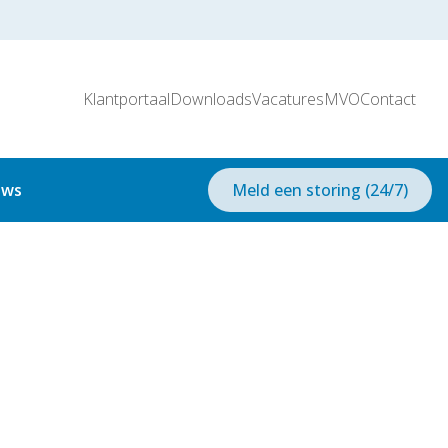
Klantportaal
Downloads
Vacatures
MVO
Contact
uws
Meld een storing (24/7)