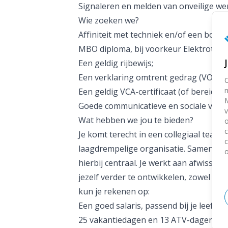
Signaleren en melden van onveilige werk
Wie zoeken we?
Affiniteit met techniek en/of een bou
MBO diploma, bij voorkeur Elektrotech
Een geldig rijbewijs;
Een verklaring omtrent gedrag (VOG);
O
m
Een geldig VCA-certificaat (of bereidheid
M
Goede communicatieve en sociale vaar
v
Wat hebben we jou te bieden?
o
c
Je komt terecht in een collegiaal team
c
laagdrempelige organisatie. Samenwer
hierbij centraal. Je werkt aan afwissel
jezelf verder te ontwikkelen, zowel vak
kun je rekenen op:
Een goed salaris, passend bij je leeftij
25 vakantiedagen en 13 ATV-dagen (bij 