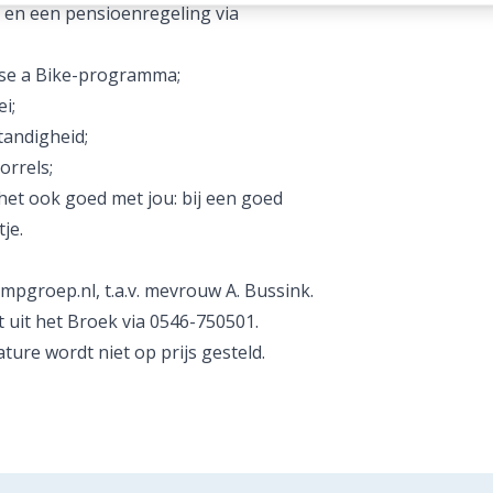
en een pensioenregeling via
ase a Bike-programma;
i;
tandigheid;
orrels;
et ook goed met jou: bij een goed
je.
mpgroep.nl, t.a.v. mevrouw A. Bussink.
 uit het Broek via 0546-750501.
ture wordt niet op prijs gesteld.