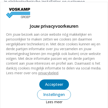
in elektrotechnische installaties en systemen
- B1-K1-W6 Instellen van componenten in
elektrotechnische installaties en systemen
- B1-K1-W7 Begeleidt, instrueert en deelt kennis met
Jouw privacyvoorkeuren
minder ervaren collega's
Om jouw bezoek aan onze website nóg makkelijker en
- B1-K1-W8 Afronden van elektrotechnische
persoonlijker te maken zetten we cookies (en daarmee
installatiewerkzaamheden
vergelijkbare technieken) in. Met deze cookies kunnen wij en
Onderhouden van elektrotechnische installaties
derde partijen informatie over jou verzamelen en jouw
internetgedrag binnen (en mogelijk ook buiten) onze website
woning en utiliteit en analyseren van storingen
volgen. Met deze informatie passen wij en derde partijen
- P2-K1-W1 Install., onderhoudt, modific. en/of adv.
content aan jouw interesses en profiel aan. Daarnaast is het
dankzij cookies mogelijk informatie te delen via social media.
over elektrotechn. install. woning en utiliteit
Lees meer over ons
privacybeleid
.
-
Behoort niet tot het takenpakket: P2-K1-W2
Analyseert en verhelpt storingen aan
Accepteer
elektrotechnische installaties woning en utiliteit
Instellingen
- P2-K1-W3 Uitgebreid testen uitgev. werkzaamh. en in
Lees meer
bedrijf stellen installatie woning en utiliteit