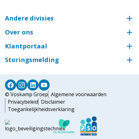
Andere divisies
Voskamp Groep
Over ons
Aluminium
Onze aanpak en cultuur
Groothandel voor bouw en industrie
Klantportaal
Kwaliteit en zekerheid
Groothandel voor industrie
Klantportaal Syntess
Storingsmelding
Toegangstechniek
Teamviewer
Storingsmelding
Industriedeuren
Deursystemen
© Voskamp Groep
Algemene voorwaarden
Privacybeleid
Disclaimer
Toegankelijkheidsverklaring