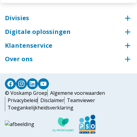
Divisies
Voskamp Groep
Digitale oplossingen
Beveiligingstechniek
Webshop
Aluminium
Klantenservice
Sleutelservice
Groothandel voor industrie
Bestellen & betalen
Inloggen ECmanage
Over ons
Toegangstechniek
Levering & afhalen
Inloggen Portaal Arbeidsmiddelen
Wij zijn de Voskamp Groep
Industriedeuren
Retourneren
Steigerconfigurator
Deursystemen
Elektronisch factureren
© Voskamp Groep
Algemene voorwaarden
Privacybeleid
Disclaimer
Teamviewer
Toegankelijkheidsverklaring