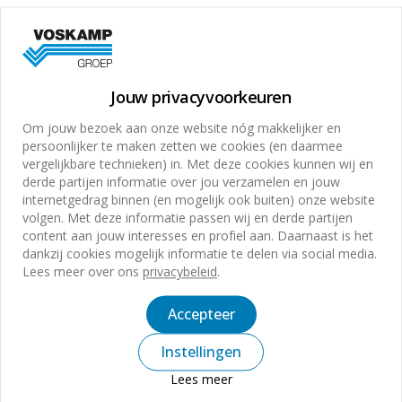
De medewerkers van Plegt-Vos Houtindustrie grijpen
nooit meer mis dankzij de (inmiddels) derde Kanban
Jouw privacyvoorkeuren
stelling! Ook altijd de juiste producten op voorraad
Om jouw bezoek aan onze website nóg makkelijker en
hebben tijdens de productie? Het Kanban systeem
persoonlijker te maken zetten we cookies (en daarmee
zorgt voor productie op basis van verbruik. Een proces
vergelijkbare technieken) in. Met deze cookies kunnen wij en
moet een aantal producten produceren op basis van
derde partijen informatie over jou verzamelen en jouw
internetgedrag binnen (en mogelijk ook buiten) onze website
klantvraag en hiervoor zijn onderdelen benodigd. Deze
volgen. Met deze informatie passen wij en derde partijen
worden uit de voorraad onttrokken. Wanneer de
content aan jouw interesses en profiel aan. Daarnaast is het
dankzij cookies mogelijk informatie te delen via social media.
voorraad tot een bepaald punt is gedaald, wordt er een
Lees meer over ons
privacybeleid
.
signaal gegeven aan het proces stroomopwaarts om
de voorraad weer bij te vullen. Het aantal wordt
Accepteer
aangegeven op de Kanban kaart.
Klik hier voor meer
Instellingen
informatie.
Lees meer