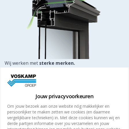
Wij werken met
sterke merken.
Wat TIFA onderscheidt, is onze combinatie van sterke
merken, technische kennis en een praktische aanpak.
We werken samen met toonaangevende partners
zoals:
Jouw privacyvoorkeuren
Renson
Om jouw bezoek aan onze website nóg makkelijker en
Luvema
persoonlijker te maken zetten we cookies (en daarmee
vergelijkbare technieken) in. Met deze cookies kunnen wij en
AXA
derde partijen informatie over jou verzamelen en jouw
Roto Frank