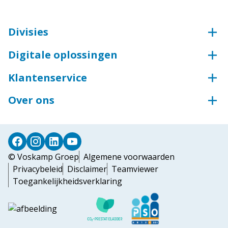
Divisies
Voskamp Groep
Digitale oplossingen
Beveiligingstechniek
Webshop
Aluminium
Klantenservice
Sleutelservice
Groothandel voor industrie
Bestellen & betalen
Inloggen ECmanage
Over ons
Toegangstechniek
Levering & afhalen
Inloggen Portaal Arbeidsmiddelen
Wij zijn de Voskamp Groep
Industriedeuren
Retourneren
Steigerconfigurator
Deursystemen
Elektronisch factureren
© Voskamp Groep
Algemene voorwaarden
Privacybeleid
Disclaimer
Teamviewer
Toegankelijkheidsverklaring