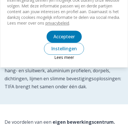
internetgedrag binnen (en mogelijk ook buiten) onze website
volgen. Met deze informatie passen wij en derde partijen
Gebr. Bodegraven
content aan jouw interesses en profiel aan. Daarnaast is het
GU
dankzij cookies mogelijk informatie te delen via social media.
FUHR
Lees meer over ons
privacybeleid
.
Deventer Profielen
Accepteer
Frencken
Illbruck
Instellingen
Elk merk is geselecteerd op kwaliteit, betrouwbaarheid
Lees meer
en innovatiekracht. Van ventilatie en zonwering tot
hang- en sluitwerk, aluminium profielen, dorpels,
dichtingen, lijmen en slimme bevestigingsoplossingen:
TIFA brengt het samen onder één dak.
De voordelen van een
eigen bewerkingscentrum.