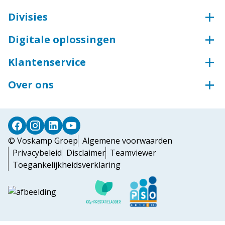
Divisies
Beveiligingstechniek
Digitale oplossingen
Aluminium
Webshop
Groothandel voor bouw en industrie
Klantenservice
Sleutelservice
Groothandel voor industrie
Bestellen & betalen
Inloggen ECmanage
Over ons
Toegangstechniek
Retourneren
Portaal Arbeidsmiddelen
Wij zijn de Voskamp Groep
Industriedeuren
Levering & afhalen
Steiger Configurator
Deursystemen
Dorpel bestellen
Profiel bestellen
© Voskamp Groep
Algemene voorwaarden
Privacybeleid
Disclaimer
Teamviewer
Toegankelijkheidsverklaring