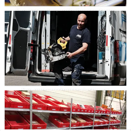
Een managementbeheersysteem
voor keuring en service
Een outsourcingstraject voor
Woningbouwverenigingen