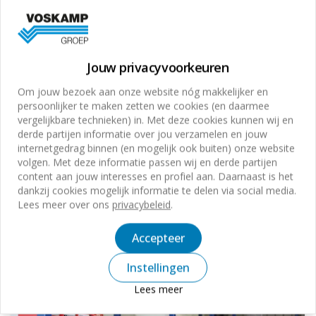
Jouw privacyvoorkeuren
Een slimme voorraadbeheer
Om jouw bezoek aan onze website nóg makkelijker en
persoonlijker te maken zetten we cookies (en daarmee
methode volgens Kanban
vergelijkbare technieken) in. Met deze cookies kunnen wij en
derde partijen informatie over jou verzamelen en jouw
internetgedrag binnen (en mogelijk ook buiten) onze website
volgen. Met deze informatie passen wij en derde partijen
content aan jouw interesses en profiel aan. Daarnaast is het
dankzij cookies mogelijk informatie te delen via social media.
Lees meer over ons
privacybeleid
.
Accepteer
Instellingen
Een breed assortiment PBM en
Lees meer
werkkleding