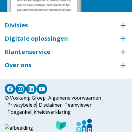
Divisies
Beveiligingstechniek
Digitale oplossingen
Aluminium
Webshop
Groothandel voor bouw en industrie
Klantenservice
Sleutelservice
Groothandel voor industrie
Bestellen & betalen
Inloggen ECmanage
Over ons
Toegangstechniek
Retourneren
Portaal Arbeidsmiddelen
Wij zijn de Voskamp Groep
Industriedeuren
Levering & afhalen
Steiger Configurator
Deursystemen
Dorpel bestellen
Profiel bestellen
© Voskamp Groep
Algemene voorwaarden
Privacybeleid
Disclaimer
Teamviewer
Toegankelijkheidsverklaring