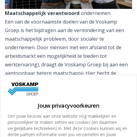
Maatschappelijk verantwoord
ondernemen.
Een van de voornaamste doelen van de Voskamp
Groep is het bijdragen aan de vermindering van een
maatschappelijk probleem, door socialer te
ondernemen. Door mensen met een afstand tot de
arbeidsmarkt een mogelijkheid te bieden tot
werk(ervaring), draagt de Voskamp Groep bij aan een
aantoonbaar betere maatschappij. Hier hecht de
Voskamp Groep veel waarde aan.
Kijk hier voor meer informatie over onze Co2-
Prestatieladder, Co2-Footprint en PSO
Jouw privacyvoorkeuren
Om jouw bezoek aan onze website nóg makkelijker en
persoonlijker te maken zetten we cookies (en daarmee
vergelijkbare technieken) in. Met deze cookies kunnen wij en
derde partijen informatie over jou verzamelen en jouw
Kracht van
samenwerken.