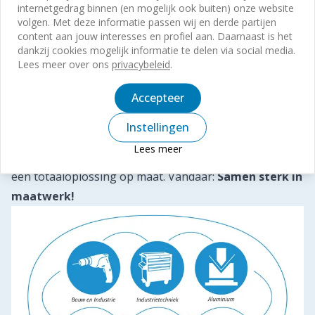
internetgedrag binnen (en mogelijk ook buiten) onze website
De Voskamp Groep is een onderneming met diverse
volgen. Met deze informatie passen wij en derde partijen
content aan jouw interesses en profiel aan. Daarnaast is het
activiteiten in de sectoren bouw, industrie, beveiliging
dankzij cookies mogelijk informatie te delen via social media.
en verduurzaming. Onze vakspecialisten werken niet
Lees meer over ons
privacybeleid
.
regio gebonden. Zo heb je altijd met de juiste persoon
te maken, iemand die meedenkt en passende
Accepteer
oplossingen biedt. Ook wanneer het gaat om ander
Instellingen
disciplines binnen de Voskamp Groep. Aangezien al
Lees meer
onze divisies samenwerken, leveren wij onze klanten
een totaaloplossing op maat. Vandaar:
Samen sterk in
maatwerk!