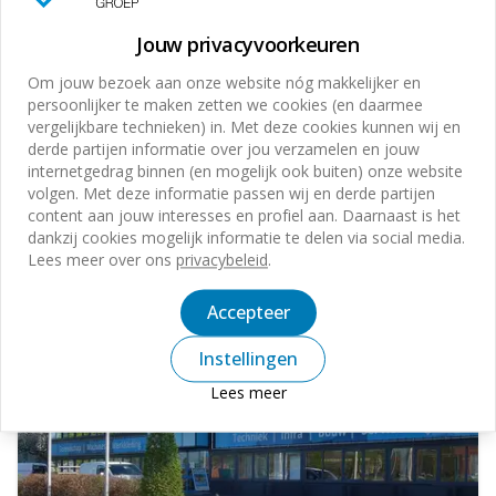
Wij helpen u graag verder
Onze ervaren medewerkers adviseren jou graag over
Jouw privacyvoorkeuren
de juiste bedrijfswageninrichting:
Om jouw bezoek aan onze website nóg makkelijker en
Stevige montagerails
persoonlijker te maken zetten we cookies (en daarmee
Veilig voor bestuurder en lading
vergelijkbare technieken) in. Met deze cookies kunnen wij en
derde partijen informatie over jou verzamelen en jouw
Efficiënte inrichting
internetgedrag binnen (en mogelijk ook buiten) onze website
volgen. Met deze informatie passen wij en derde partijen
content aan jouw interesses en profiel aan. Daarnaast is het
dankzij cookies mogelijk informatie te delen via social media.
Lees meer over ons
privacybeleid
.
Accepteer
Instellingen
Lees meer