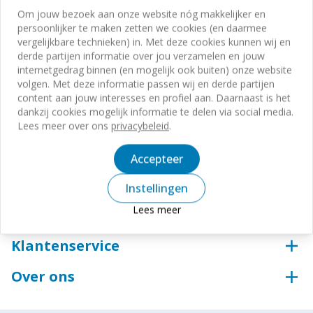
Om jouw bezoek aan onze website nóg makkelijker en
persoonlijker te maken zetten we cookies (en daarmee
074 250 00 00
vergelijkbare technieken) in. Met deze cookies kunnen wij en
derde partijen informatie over jou verzamelen en jouw
industrie.hengelo@voskampgroep.nl
internetgedrag binnen (en mogelijk ook buiten) onze website
volgen. Met deze informatie passen wij en derde partijen
maandag t/m vrijdag
-
8.00 - 17.00
content aan jouw interesses en profiel aan. Daarnaast is het
dankzij cookies mogelijk informatie te delen via social media.
Lees meer over ons
privacybeleid
.
Accepteer
Divisies
Instellingen
Voskamp Groep
Lees meer
Digitale oplossingen
Beveiligingstechniek
Webshop
Aluminium
Klantenservice
Sleutelservice
Groothandel voor bouw en industrie
Bestellen & betalen
Inloggen ECmanage
Over ons
Toegangstechniek
Levering & afhalen
Inloggen Portaal Arbeidsmiddelen
Wij zijn de Voskamp Groep
Industriedeuren
Retourneren
Steigerconfigurator