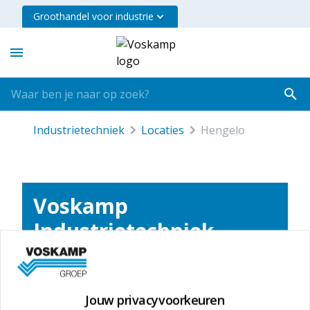
Groothandel voor industrie
industrietechniek
locaties
hengelo
Voskamp
Industrietechniek
Hengelo
Amarilstraat 13
Jouw privacyvoorkeuren
7554 TV
Hengelo