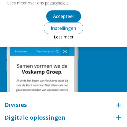
Aanmelden
Lees meer over ons
privacybeleid
.
Accepteer
Instellingen
Lees meer
Divisies
Beveiligingstechniek
Digitale oplossingen
Aluminium
Webshop