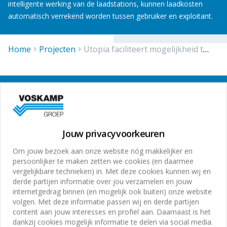
intelligente werking van de laadstations, kunnen laadkosten
automatisch verrekend worden tussen gebruiker en exploitant.
Home
projecten
utopia faciliteert mogelijkheid tot elektrisch laden
Aanmelden Voskamp
nieuwsbrief
Jouw privacyvoorkeuren
Meld je nu aan voor onze online nieuwsbrief en blijf op
Om jouw bezoek aan onze website nóg makkelijker en
de hoogte van de laatste ontwikkelingen en speciale
persoonlijker te maken zetten we cookies (en daarmee
aanbiedingen!
vergelijkbare technieken) in. Met deze cookies kunnen wij en
derde partijen informatie over jou verzamelen en jouw
internetgedrag binnen (en mogelijk ook buiten) onze website
volgen. Met deze informatie passen wij en derde partijen
content aan jouw interesses en profiel aan. Daarnaast is het
dankzij cookies mogelijk informatie te delen via social media.