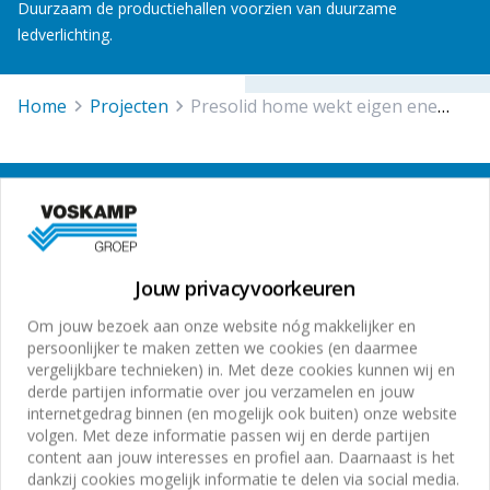
Duurzaam de productiehallen voorzien van duurzame
ledverlichting.
Home
projecten
presolid home wekt eigen energie op
Aanmelden Voskamp
nieuwsbrief
Jouw privacyvoorkeuren
Meld je nu aan voor onze online nieuwsbrief en blijf op
Om jouw bezoek aan onze website nóg makkelijker en
de hoogte van de laatste ontwikkelingen en speciale
persoonlijker te maken zetten we cookies (en daarmee
aanbiedingen!
vergelijkbare technieken) in. Met deze cookies kunnen wij en
derde partijen informatie over jou verzamelen en jouw
internetgedrag binnen (en mogelijk ook buiten) onze website
volgen. Met deze informatie passen wij en derde partijen
content aan jouw interesses en profiel aan. Daarnaast is het
dankzij cookies mogelijk informatie te delen via social media.