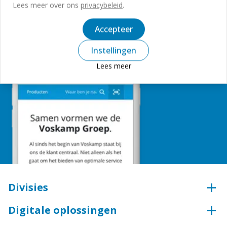
Aanmelden
Lees meer over ons
privacybeleid
.
Accepteer
Instellingen
Lees meer
Divisies
Beveiligingstechniek
Digitale oplossingen
Aluminium
Webshop