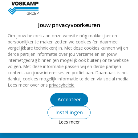
In de afgelopen jaren heeft deze innovatieve en
duurzame manier van werving en selectie diverse
nominaties gewonnen, onder andere de KVK
Jouw privacyvoorkeuren
Top100 innovatieprijs en de Blue Tulip Award.
Voor meer informatie verwijzen wij je
Om jouw bezoek aan onze website nóg makkelijker en
persoonlijker te maken zetten we cookies (en daarmee
naar
https://playtowork.nl
of download de app in de
vergelijkbare technieken) in. Met deze cookies kunnen wij en
App Store of Google Play.
derde partijen informatie over jou verzamelen en jouw
internetgedrag binnen (en mogelijk ook buiten) onze website
volgen. Met deze informatie passen wij en derde partijen
content aan jouw interesses en profiel aan. Daarnaast is het
dankzij cookies mogelijk informatie te delen via social media.
Lees meer over ons
privacybeleid
.
Aanmelden Voskamp
Accepteer
nieuwsbrief
Instellingen
Meld je nu aan voor onze online nieuwsbrief en blijf op
de hoogte van de laatste ontwikkelingen en speciale
Lees meer
aanbiedingen!