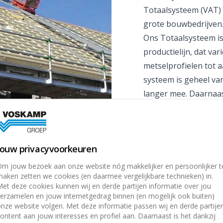
Totaalsysteem (VAT) 
grote bouwbedrijven
Ons Totaalsysteem i
productielijn, dat va
metselprofielen tot 
systeem is geheel va
langer mee. Daarnaast
vanwege het gewicht 
mogelijk. De “spijker
wisselen. Door midde
Jouw privacyvoorkeuren
koppelplaatjes is he
snel.
m jouw bezoek aan onze website nóg makkelijker en persoonlijker t
aken zetten we cookies (en daarmee vergelijkbare technieken) in.
et deze cookies kunnen wij en derde partijen informatie over jou
erzamelen en jouw internetgedrag binnen (en mogelijk ook buiten)
nze website volgen. Met deze informatie passen wij en derde partije
ontent aan jouw interesses en profiel aan. Daarnaast is het dankzij