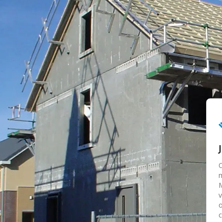
O
m
M
v
o
c