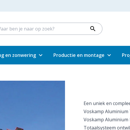
ng en zonwering
Productie en montage
Pro
Een uniek en complee
Voskamp Aluminium 
Voskamp Aluminium h
Totaalsysteem ontwi