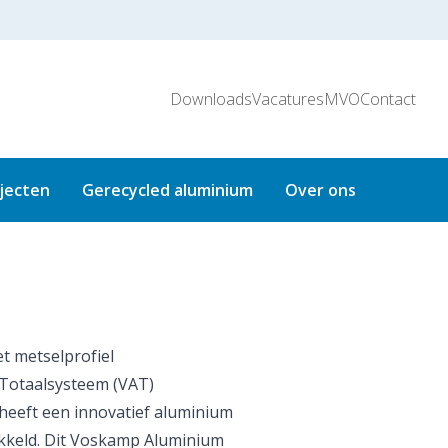
Downloads
Vacatures
MVO
Contact
jecten
Gerecycled aluminium
Over ons
t metselprofiel
Totaalsysteem (VAT)
eeft een innovatief aluminium
kkeld. Dit Voskamp Aluminium