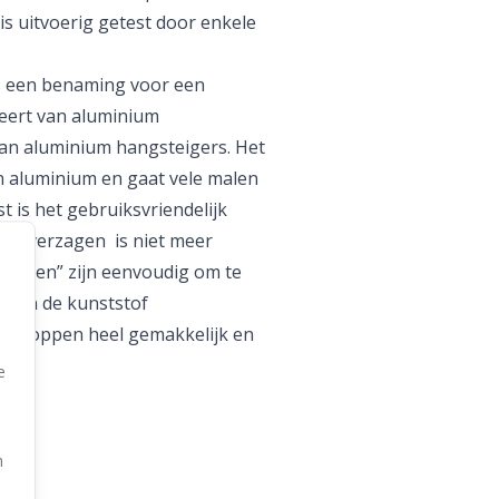
is uitvoerig getest door enkele
.
s een benaming voor een
rieert van aluminium
aan aluminium hangsteigers. Het
n aluminium en gaat vele malen
 is het gebruiksvriendelijk
en verzagen is niet meer
klossen” zijn eenvoudig om te
l van de kunststof
t optoppen heel gemakkelijk en
e
n