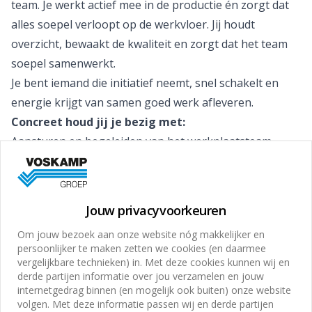
team. Je werkt actief mee in de productie én zorgt dat
alles soepel verloopt op de werkvloer. Jij houdt
overzicht, bewaakt de kwaliteit en zorgt dat het team
soepel samenwerkt.
Je bent iemand die initiatief neemt, snel schakelt en
energie krijgt van samen goed werk afleveren.
Concreet houd jij je bezig met:
Aansturen en begeleiden van het werkplaatsteam
Actief meewerken in de productie van aluminium
plaatwerk
Controleren van kwaliteit, maatvoering en afwerking
Jouw privacyvoorkeuren
Bewaken van planning, voortgang en productiviteit
Om jouw bezoek aan onze website nóg makkelijker en
Signaleren van knelpunten en direct schakelen op
persoonlijker te maken zetten we cookies (en daarmee
oplossingen
vergelijkbare technieken) in. Met deze cookies kunnen wij en
derde partijen informatie over jou verzamelen en jouw
Overdragen van vakkennis en begeleiden van collega’s
internetgedrag binnen (en mogelijk ook buiten) onze website
Afstemmen met werkvoorbereiding en leiding
volgen. Met deze informatie passen wij en derde partijen