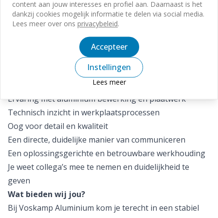
Wat breng jij mee?
content aan jouw interesses en profiel aan. Daarnaast is het
dankzij cookies mogelijk informatie te delen via social media.
Jij bent praktisch ingesteld, houdt van duidelijkheid en
Lees meer over ons
privacybeleid
.
weet hoe je een team in beweging krijgt. Je hoeft geen
manager op afstand te zijn. We zoeken vooral iemand
Accepteer
die verantwoordelijkheid pakt, vooruit denkt en het
Instellingen
goede voorbeeld geeft.
Lees meer
Daarnaast neem je mee:
Ervaring met aluminium bewerking en plaatwerk
Technisch inzicht in werkplaatsprocessen
Oog voor detail en kwaliteit
Een directe, duidelijke manier van communiceren
Een oplossingsgerichte en betrouwbare werkhouding
Je weet collega’s mee te nemen en duidelijkheid te
geven
Wat bieden wij jou?
Bij Voskamp Aluminium kom je terecht in een stabiel