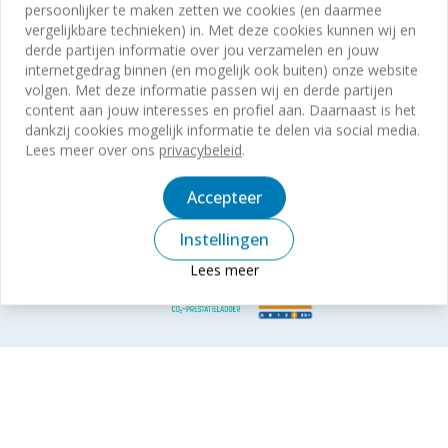
persoonlijker te maken zetten we cookies (en daarmee
Voskamp Groep
Over ons
vergelijkbare technieken) in. Met deze cookies kunnen wij en
Aluminium
derde partijen informatie over jou verzamelen en jouw
Wie zijn wij?
Groothandel voor bouw en industrie
internetgedrag binnen (en mogelijk ook buiten) onze website
Contact
Onze certificaten
volgen. Met deze informatie passen wij en derde partijen
Groothandel voor industrie
Contact
content aan jouw interesses en profiel aan. Daarnaast is het
Toegangstechniek
dankzij cookies mogelijk informatie te delen via social media.
Storing of schade melden
Lees meer over ons
privacybeleid
.
Beveiligingstechniek
Aanvraag onderhoudsovereenkomst
Deursystemen
© Voskamp Groep
Algemene voorwaarden
Accepteer
Privacybeleid
Disclaimer
Toegankelijkheidsverklaring
Instellingen
Lees meer