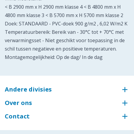
< B 2900 mm x H 2900 mm klasse 4 < B 4800 mm x H
4800 mm klasse 3 < B 5700 mm x H 5700 mm klasse 2
Doek: STANDAARD - PVC-doek 900 g/m2 , 6,02 W/m2 K
Temperatuurbereik: Bereik van - 30°C tot + 70°C met
verwarmingsset - Niet geschikt voor toepassing in de
schil tussen negatieve en positieve temperaturen.
Montagemogelijkheid: Op de dag/ In de dag
Andere divisies
Voskamp Groep
Over ons
Aluminium
Wie zijn wij?
Groothandel voor bouw en industrie
Contact
Onze certificaten
Groothandel voor industrie
Contact
Toegangstechniek
Storing of schade melden