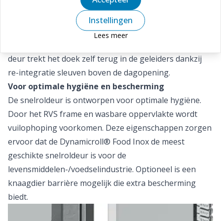
De deur is standaard voorzien van gepatenteerde
geleiders van polyethyleen. Het PVC-doek valt door
Instellingen
middel van een rits in deze geleider. Bij een aanrijding
Lees meer
schiet de rits los, waardoor schade beperkt blijft. De
deur trekt het doek zelf terug in de geleiders dankzij
re-integratie sleuven boven de dagopening.
Voor optimale hygiëne en bescherming
De snelroldeur is ontworpen voor optimale hygiëne.
Door het RVS frame en wasbare oppervlakte wordt
vuilophoping voorkomen. Deze eigenschappen zorgen
ervoor dat de Dynamicroll® Food Inox de meest
geschikte snelroldeur is voor de
levensmiddelen-/voedselindustrie. Optioneel is een
knaagdier barrière mogelijk die extra bescherming
biedt.