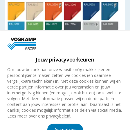
Jouw privacyvoorkeuren
Om jouw bezoek aan onze website nóg makkelijker en
Het doek is 900 gram/m² en leverbaar in 16
persoonlijker te maken zetten we cookies (en daarmee
standaardkleuren. Ook een geïsoleerd doek voor
vergelijkbare technieken) in. Met deze cookies kunnen wij en
derde partijen informatie over jou verzamelen en jouw
grotere temperatuurverschillen behoort tot de
internetgedrag binnen (en mogelijk ook buiten) onze website
mogelijkheden.
volgen. Met deze informatie passen wij en derde partijen
content aan jouw interesses en profiel aan. Daarnaast is het
dankzij cookies mogelijk informatie te delen via social media.
Lees meer over ons
privacybeleid
.
Accepteer