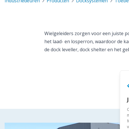
industriedeuren
producten
docksystemen
toeb
Wielgeleiders zorgen voor een juiste p
het laad- en losperron, waardoor de ka
de dock leveller, dock shelter en het g
O
m
M
v