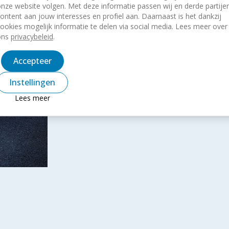
nze website volgen. Met deze informatie passen wij en derde partije
Geschikt voor zowel nieuwe als bestaande pan
ontent aan jouw interesses en profiel aan. Daarnaast is het dankzij
Leverbaar als inbouw of opbouw model in dive
ookies mogelijk informatie te delen via social media. Lees meer over
ons
privacybeleid
.
Standaard thermisch verzinkt
Accepteer
Instellingen
Lees meer