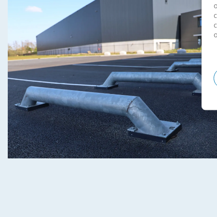
o
c
c